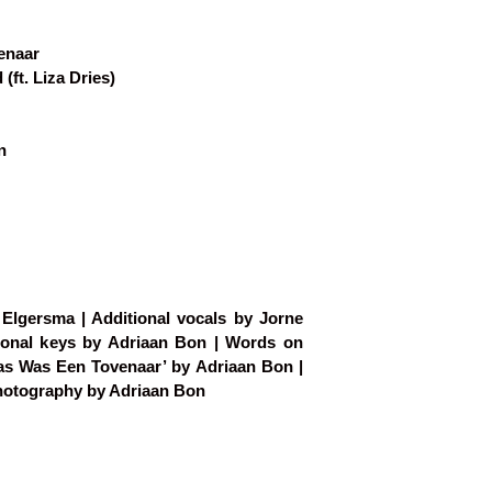
enaar
(ft. Liza Dries)
n
Elgersma | Additional vocals by Jorne
tional keys by Adriaan Bon | Words on
ias Was Een Tovenaar’ by Adriaan Bon |
Photography by Adriaan Bon