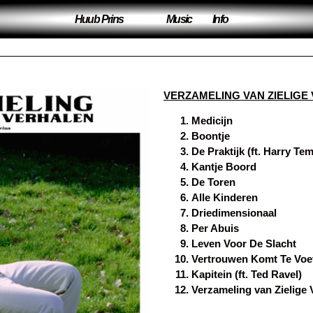
Huub Prins
Music
Info
VERZAMELING VAN ZIELIGE VE
Medicijn
Boontje
De Praktijk (ft. Harry Te
Kantje Boord
De Toren
Alle Kinderen
Driedimensionaal
Per Abuis
Leven Voor De Slacht
Vertrouwen Komt Te Voet
Kapitein (ft. Ted Ravel)
Verzameling van Zielige 