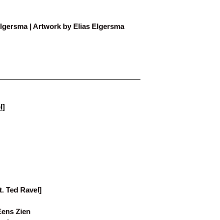
lgersma | Artwork by Elias Elgersma
l]
t. Ted Ravel]
Eens Zien